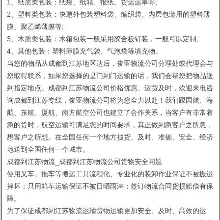
1、纸质类包装：纸袋、纸箱、报纸、货运运单等;
2、塑料类包装：快递外包装塑料袋、编织袋、内层包装用的塑料薄
膜、聚乙烯薄膜等;
3、木质类包装：木箱包装一般采用胶合板钉装，一般可以定制;
4、其他包装：塑料薄膜充气袋、气泡袋等填充物。
当您的物品从成都到江苏地区达后，俊亚物流公司分理处或代理会与
您取得联系，如果您选择的是门到门运输的话，我们会帮您把物品送
到指定地点。成都到江苏物流公司价格优惠、运货及时，欢迎来电咨
询成都到江苏专线，俊亚物流公司将为您全力以赴！我们跟国航、海
航、东航、厦航、南方航空公司也建立了合作关系，当客户有非常着
急的货时，航空运输可满足您的时间要求，真正做到急客户之所急，
想客户之所想。在全国任何一个地方揽货、及时、准确、安全、经济
地送到全国任何一个城市。
成都到江苏物流_成都到江苏物流公司货物安全问题
使用叉车、拖车等搬运工具流程化、专业化的装卸作业保证不被搬运
摔坏；只用箱车运输保证不被日晒雨淋；签订物流合同货损赔偿有保
障。
为了保证成都到江苏物流运输货物运输更加安全、及时、高效的运